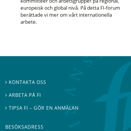
kommittéer och arbetsgrupper på regional,
europeisk och global nivå. På detta FI-forum
berättade vi mer om vårt internationella
arbete.
KONTAKTA OSS

ARBETA PÅ FI

TIPSA FI – GÖR EN ANMÄLAN

BESÖKSADRESS