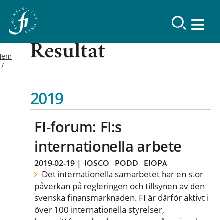
Resultat
Hem
2019
FI-forum: FI:s
internationella arbete
2019-02-19
|
IOSCO
PODD
EIOPA
Det internationella samarbetet har en stor
påverkan på regleringen och tillsynen av den
svenska finansmarknaden. FI är därför aktivt i
över 100 internationella styrelser,