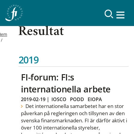
Resultat
Hem
2019
FI-forum: FI:s
internationella arbete
2019-02-19
|
IOSCO
PODD
EIOPA
Det internationella samarbetet har en stor
påverkan på regleringen och tillsynen av den
svenska finansmarknaden. FI är därför aktivt i
över 100 internationella styrelser,