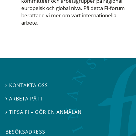
kommittéer och arbetsgrupper på regional,
europeisk och global nivå. På detta FI-forum
berättade vi mer om vårt internationella
arbete.
KONTAKTA OSS

ARBETA PÅ FI

TIPSA FI – GÖR EN ANMÄLAN

BESÖKSADRESS