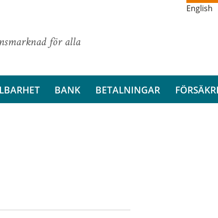
English
ansmarknad för alla
LBARHET
BANK
BETALNINGAR
FÖRSÄKR