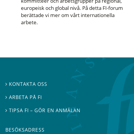
kommittéer och arbetsgrupper på regional,
europeisk och global nivå. På detta FI-forum
berättade vi mer om vårt internationella
arbete.
KONTAKTA OSS

ARBETA PÅ FI

TIPSA FI – GÖR EN ANMÄLAN

BESÖKSADRESS