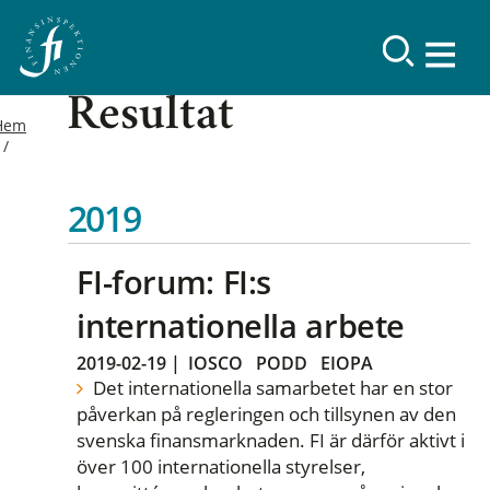
Resultat
Hem
2019
FI-forum: FI:s
internationella arbete
2019-02-19
|
IOSCO
PODD
EIOPA
Det internationella samarbetet har en stor
påverkan på regleringen och tillsynen av den
svenska finansmarknaden. FI är därför aktivt i
över 100 internationella styrelser,