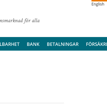
English
ansmarknad för alla
LBARHET
BANK
BETALNINGAR
FÖRSÄKR