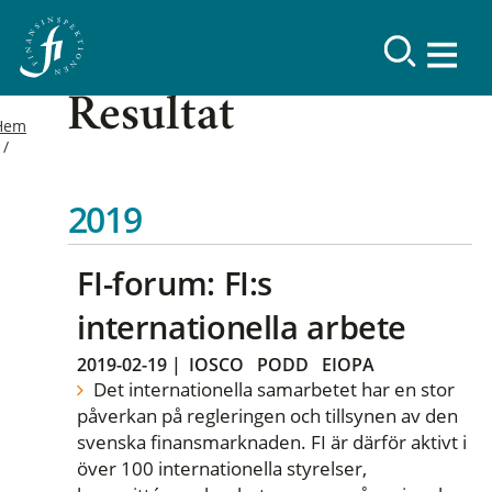
Resultat
Hem
2019
FI-forum: FI:s
internationella arbete
2019-02-19
|
IOSCO
PODD
EIOPA
Det internationella samarbetet har en stor
påverkan på regleringen och tillsynen av den
svenska finansmarknaden. FI är därför aktivt i
över 100 internationella styrelser,