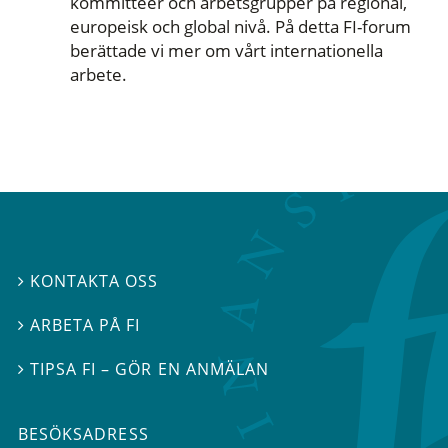
kommittéer och arbetsgrupper på regional,
europeisk och global nivå. På detta FI-forum
berättade vi mer om vårt internationella
arbete.
KONTAKTA OSS

ARBETA PÅ FI

TIPSA FI – GÖR EN ANMÄLAN

BESÖKSADRESS