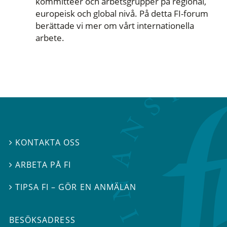
kommittéer och arbetsgrupper på regional,
europeisk och global nivå. På detta FI-forum
berättade vi mer om vårt internationella
arbete.
KONTAKTA OSS

ARBETA PÅ FI

TIPSA FI – GÖR EN ANMÄLAN

BESÖKSADRESS