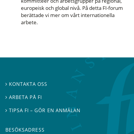
kommittéer och arbetsgrupper på regional,
europeisk och global nivå. På detta FI-forum
berättade vi mer om vårt internationella
arbete.
KONTAKTA OSS

ARBETA PÅ FI

TIPSA FI – GÖR EN ANMÄLAN

BESÖKSADRESS