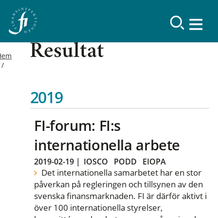
Resultat
Hem
2019
FI-forum: FI:s
internationella arbete
2019-02-19
|
IOSCO
PODD
EIOPA
Det internationella samarbetet har en stor
påverkan på regleringen och tillsynen av den
svenska finansmarknaden. FI är därför aktivt i
över 100 internationella styrelser,