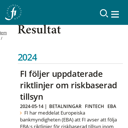
Resultat
Hem
2024
FI följer uppdaterade
riktlinjer om riskbaserad
tillsyn
2024-05-14
|
BETALNINGAR
FINTECH
EBA
FI har meddelat Europeiska
bankmyndigheten (EBA) att FI avser att följa
EBA:s riktlinjer för riskbaserad tillsyn inom