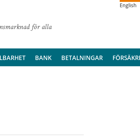
English
ansmarknad för alla
LBARHET
BANK
BETALNINGAR
FÖRSÄKR