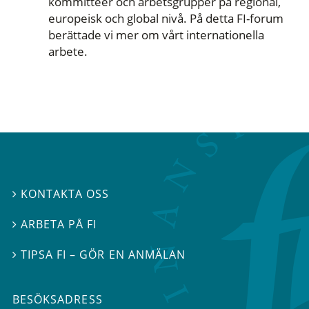
kommittéer och arbetsgrupper på regional,
europeisk och global nivå. På detta FI-forum
berättade vi mer om vårt internationella
arbete.
KONTAKTA OSS

ARBETA PÅ FI

TIPSA FI – GÖR EN ANMÄLAN

BESÖKSADRESS