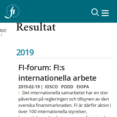
Resultat
Hem
2019
FI-forum: FI:s
internationella arbete
2019-02-19
|
IOSCO
PODD
EIOPA
Det internationella samarbetet har en stor
påverkan på regleringen och tillsynen av den
svenska finansmarknaden. FI är därför aktivt i
över 100 internationella styrelser,