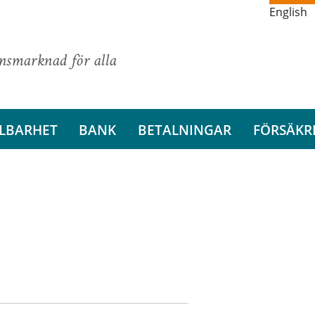
English
ansmarknad för alla
LBARHET
BANK
BETALNINGAR
FÖRSÄKR