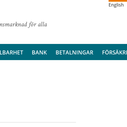
English
ansmarknad för alla
LBARHET
BANK
BETALNINGAR
FÖRSÄKR