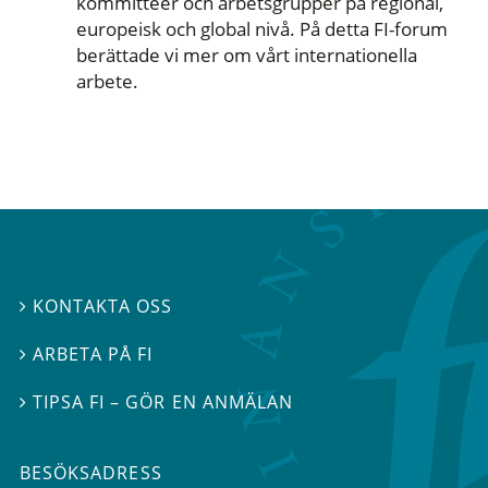
kommittéer och arbetsgrupper på regional,
europeisk och global nivå. På detta FI-forum
berättade vi mer om vårt internationella
arbete.
KONTAKTA OSS

ARBETA PÅ FI

TIPSA FI – GÖR EN ANMÄLAN

BESÖKSADRESS