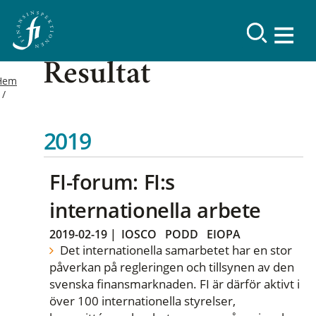
Resultat
Hem
2019
FI-forum: FI:s
internationella arbete
2019-02-19
|
IOSCO
PODD
EIOPA
Det internationella samarbetet har en stor
påverkan på regleringen och tillsynen av den
svenska finansmarknaden. FI är därför aktivt i
över 100 internationella styrelser,