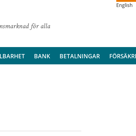
English
ansmarknad för alla
LBARHET
BANK
BETALNINGAR
FÖRSÄKR