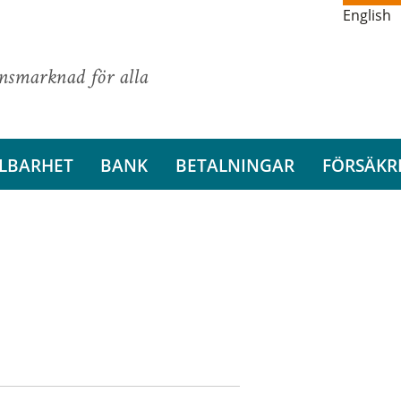
English
ansmarknad för alla
LBARHET
BANK
BETALNINGAR
FÖRSÄKR