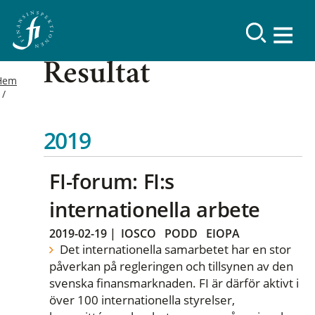
Resultat
Hem
2019
FI-forum: FI:s
internationella arbete
2019-02-19
|
IOSCO
PODD
EIOPA
Det internationella samarbetet har en stor
påverkan på regleringen och tillsynen av den
svenska finansmarknaden. FI är därför aktivt i
över 100 internationella styrelser,