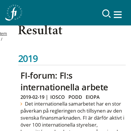
Resultat
Hem
2019
FI-forum: FI:s
internationella arbete
2019-02-19
|
IOSCO
PODD
EIOPA
Det internationella samarbetet har en stor
påverkan på regleringen och tillsynen av den
svenska finansmarknaden. FI är därför aktivt i
över 100 internationella styrelser,