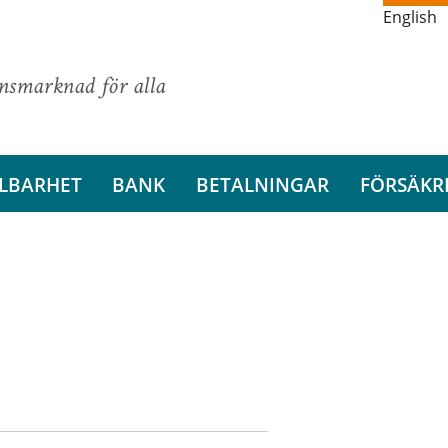
English
ansmarknad för alla
LBARHET
BANK
BETALNINGAR
FÖRSÄKR