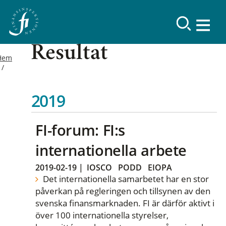
Resultat
Hem
2019
FI-forum: FI:s
internationella arbete
2019-02-19
|
IOSCO
PODD
EIOPA
Det internationella samarbetet har en stor
påverkan på regleringen och tillsynen av den
svenska finansmarknaden. FI är därför aktivt i
över 100 internationella styrelser,