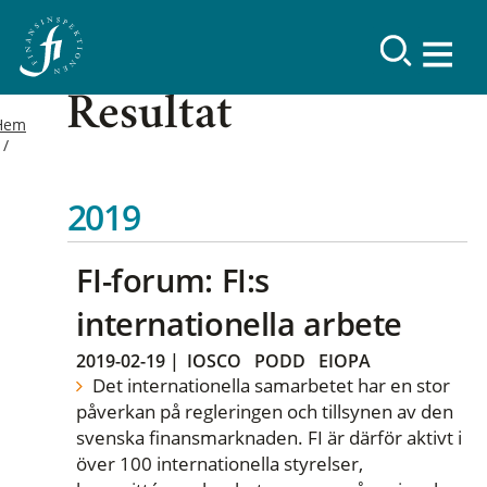
Resultat
Hem
2019
FI-forum: FI:s
internationella arbete
2019-02-19
|
IOSCO
PODD
EIOPA
Det internationella samarbetet har en stor
påverkan på regleringen och tillsynen av den
svenska finansmarknaden. FI är därför aktivt i
över 100 internationella styrelser,