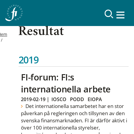
Resultat
Hem
2019
FI-forum: FI:s
internationella arbete
2019-02-19
|
IOSCO
PODD
EIOPA
Det internationella samarbetet har en stor
påverkan på regleringen och tillsynen av den
svenska finansmarknaden. FI är därför aktivt i
över 100 internationella styrelser,