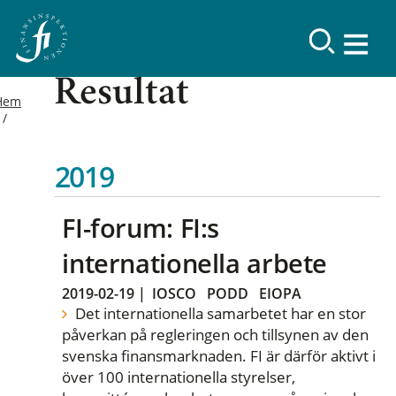
Resultat
Hem
2019
FI-forum: FI:s
internationella arbete
2019-02-19
|
IOSCO
PODD
EIOPA
Det internationella samarbetet har en stor
påverkan på regleringen och tillsynen av den
svenska finansmarknaden. FI är därför aktivt i
över 100 internationella styrelser,