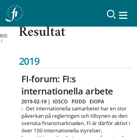
Resultat
Hem
2019
FI-forum: FI:s
internationella arbete
2019-02-19
|
IOSCO
PODD
EIOPA
Det internationella samarbetet har en stor
påverkan på regleringen och tillsynen av den
svenska finansmarknaden. FI är därför aktivt i
över 100 internationella styrelser,