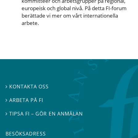
kommittéer och arbetsgrupper på regional,
europeisk och global nivå. På detta FI-forum
berättade vi mer om vårt internationella
arbete.
KONTAKTA OSS

ARBETA PÅ FI

TIPSA FI – GÖR EN ANMÄLAN

BESÖKSADRESS