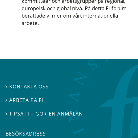
kommittéer och arbetsgrupper på regional,
europeisk och global nivå. På detta FI-forum
berättade vi mer om vårt internationella
arbete.
KONTAKTA OSS

ARBETA PÅ FI

TIPSA FI – GÖR EN ANMÄLAN

BESÖKSADRESS