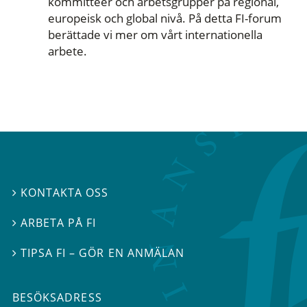
kommittéer och arbetsgrupper på regional,
europeisk och global nivå. På detta FI-forum
berättade vi mer om vårt internationella
arbete.
KONTAKTA OSS

ARBETA PÅ FI

TIPSA FI – GÖR EN ANMÄLAN

BESÖKSADRESS