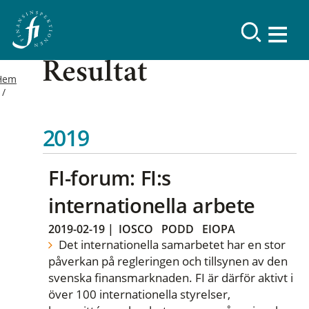
Resultat
Hem
2019
FI-forum: FI:s
internationella arbete
2019-02-19
|
IOSCO
PODD
EIOPA
Det internationella samarbetet har en stor
påverkan på regleringen och tillsynen av den
svenska finansmarknaden. FI är därför aktivt i
över 100 internationella styrelser,