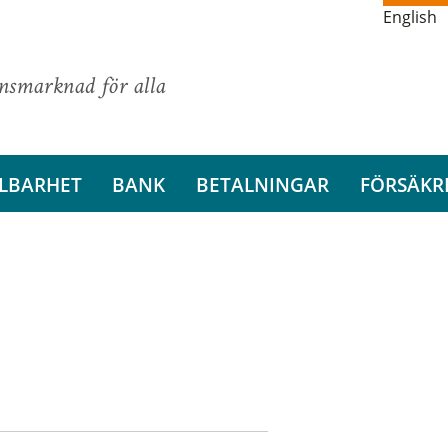
English
ansmarknad för alla
LBARHET
BANK
BETALNINGAR
FÖRSÄKR