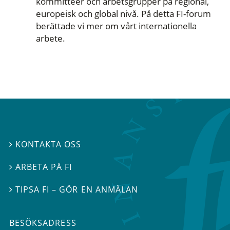
kommittéer och arbetsgrupper på regional,
europeisk och global nivå. På detta FI-forum
berättade vi mer om vårt internationella
arbete.
KONTAKTA OSS

ARBETA PÅ FI

TIPSA FI – GÖR EN ANMÄLAN

BESÖKSADRESS