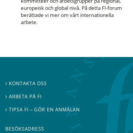
kommittéer och arbetsgrupper på regional,
europeisk och global nivå. På detta FI-forum
berättade vi mer om vårt internationella
arbete.
KONTAKTA OSS

ARBETA PÅ FI

TIPSA FI – GÖR EN ANMÄLAN

BESÖKSADRESS