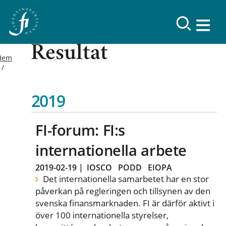
Resultat
Hem
2019
FI-forum: FI:s
internationella arbete
2019-02-19
|
IOSCO
PODD
EIOPA
Det internationella samarbetet har en stor
påverkan på regleringen och tillsynen av den
svenska finansmarknaden. FI är därför aktivt i
över 100 internationella styrelser,