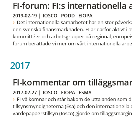
FI-forum: FI:s internationella
2019-02-19
|
IOSCO
PODD
EIOPA
Det internationella samarbetet har en stor påverka
den svenska finansmarknaden. FI är därför aktivt i öv
kommittéer och arbetsgrupper på regional, europeisk
forum berättade vi mer om vårt internationella arbe
2017
FI-kommentar om tilläggsmar
2017-02-27
|
IOSCO
EIOPA
ESMA
FI välkomnar och står bakom de uttalanden som d
tillsynsmyndigheterna (Esa) och den internationella 
värdepapperstillsyn (Iosco) gjorde om tilläggsmargi