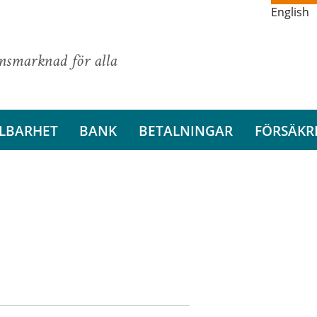
English
ansmarknad för alla
LBARHET
BANK
BETALNINGAR
FÖRSÄKR