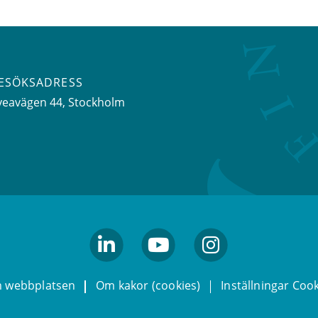
ESÖKSADRESS
veavägen 44
, Stockholm
linkedin
youtube
Instagram
 webbplatsen
Om kakor (cookies)
Inställningar Coo