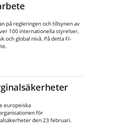
 arbete
n på regleringen och tillsynen av
er 100 internationella styrelser,
 och global nivå. På detta FI-
te.
ginalsäkerheter
e europeiska
organisationen för
nalsäkerheter den 23 februari.