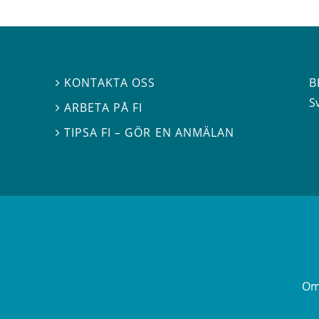
B
KONTAKTA OSS

S
ARBETA PÅ FI

TIPSA FI – GÖR EN ANMÄLAN

Om