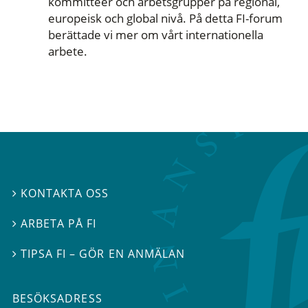
kommittéer och arbetsgrupper på regional,
europeisk och global nivå. På detta FI-forum
berättade vi mer om vårt internationella
arbete.
KONTAKTA OSS

ARBETA PÅ FI

TIPSA FI – GÖR EN ANMÄLAN

BESÖKSADRESS