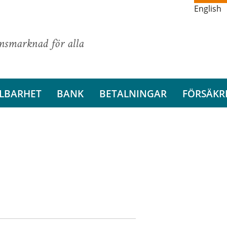
English
ansmarknad för alla
LBARHET
BANK
BETALNINGAR
FÖRSÄKR