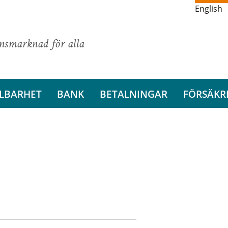
English
ansmarknad för alla
LBARHET
BANK
BETALNINGAR
FÖRSÄKR