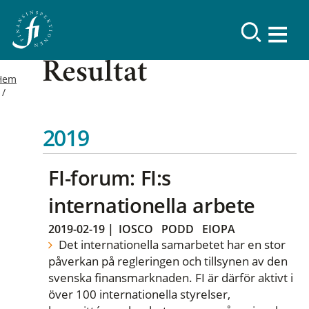
Resultat
Hem
2019
FI-forum: FI:s
internationella arbete
2019-02-19
|
IOSCO
PODD
EIOPA
Det internationella samarbetet har en stor
påverkan på regleringen och tillsynen av den
svenska finansmarknaden. FI är därför aktivt i
över 100 internationella styrelser,