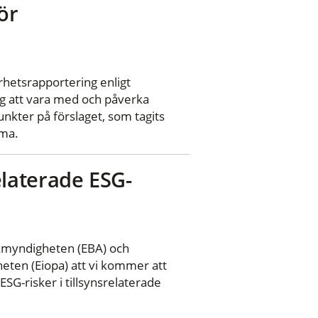
ör
arhetsrapportering enligt
g att vara med och påverka
nkter på förslaget, som tagits
sma.
srelaterade ESG-
kmyndigheten (EBA) och
eten (Eiopa) att vi kommer att
SG-risker i tillsynsrelaterade