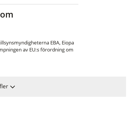
r om
llsynsmyndigheterna EBA, Eiopa
lämpningen av EU:s förordning om
fler