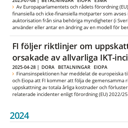
2025-07-08
|
BETALNINGAR
EIOPA
ESMA
Av Europaparlamentets och rådets förordning (EU)
finansiella och icke-finansiella motparter som avses 
auktorisation från sina behöriga myndigheter (i Sve
använder eller antar en ändring av en modell för ber
FI följer riktlinjer om uppska
orsakade av allvarliga IKT-inc
2025-04-28
|
DORA
BETALNINGAR
EIOPA
Finansinspektionen har meddelat de europeiska t
och Eiopa att FI kommer att följa de gemensamma rik
uppskattning av totala årliga kostnader och förluster 
relaterade incidenter enligt förordning (EU) 2022/2
2024