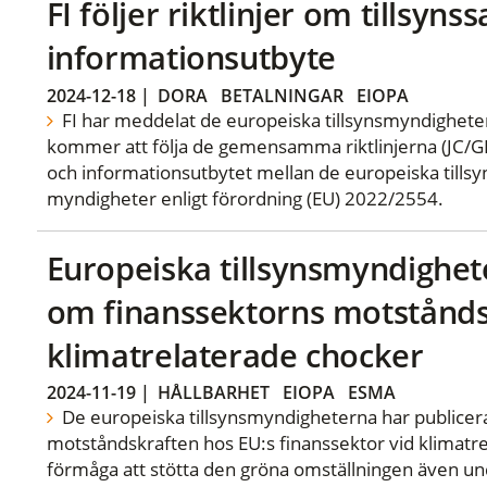
FI följer riktlinjer om tillsyn
informationsutbyte
2024-12-18
|
DORA
BETALNINGAR
EIOPA
FI har meddelat de europeiska tillsynsmyndigheter
kommer att följa de gemensamma riktlinjerna (JC/G
och informationsutbytet mellan de europeiska till
myndigheter enligt förordning (EU) 2022/2554.
Europeiska tillsynsmyndighet
om finanssektorns motstånds
klimatrelaterade chocker
2024-11-19
|
HÅLLBARHET
EIOPA
ESMA
De europeiska tillsynsmyndigheterna har publicera
motståndskraften hos EU:s finanssektor vid klimatr
förmåga att stötta den gröna omställningen även un