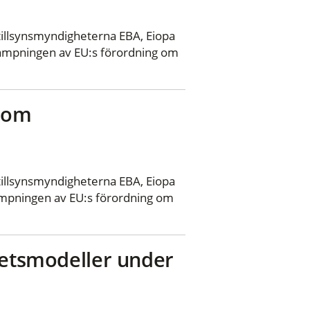
llsynsmyndigheterna EBA, Eiopa
llämpningen av EU:s förordning om
r om
llsynsmyndigheterna EBA, Eiopa
lämpningen av EU:s förordning om
hetsmodeller under