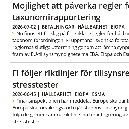
Möjlighet att påverka regler f
taxonomirapportering
2026-07-02
|
BETALNINGAR
HÅLLBARHET
EIOPA
Nu finns ett förslag på förenklade regler för hållb
taxonomiförordningen. FI uppmanar svenska företa
reglernas slutliga utformning genom att lämna synpu
fram av EU-tillsynsmyndigheterna EBA, Eiopa och E
FI följer riktlinjer för tillsyn
stresstester
2026-06-15
|
HÅLLBARHET
EIOPA
ESMA
Finansinspektionen har meddelat Europeiska ban
Europeiska försäkrings- och tjänstepensionsmyndigh
följa de gemensamma riktlinjerna för integrering av E
stresstester.