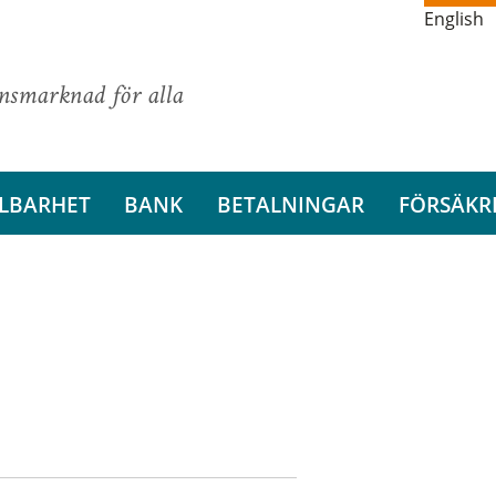
English
ansmarknad för alla
LBARHET
BANK
BETALNINGAR
FÖRSÄKR