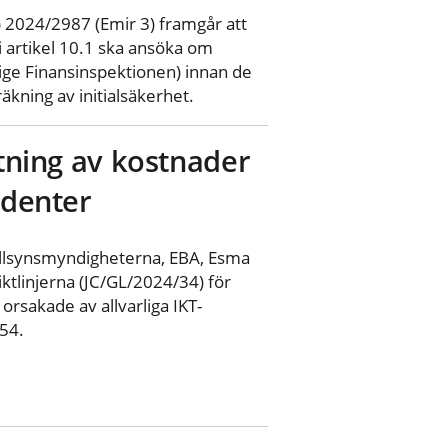
 2024/2987 (Emir 3) framgår att
i artikel 10.1 ska ansöka om
rige Finansinspektionen) innan de
äkning av initialsäkerhet.
ttning av kostnader
identer
illsynsmyndigheterna, EBA, Esma
tlinjerna (JC/GL/2024/34) för
orsakade av allvarliga IKT-
554.