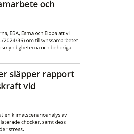
ssamarbete och
na, EBA, Esma och Eiopa att vi
L/2024/36) om tillsynssamarbetet
synsmyndigheterna och behöriga
er släpper rapport
kraft vid
t en klimatscenarioanalys av
elaterade chocker, samt dess
der stress.