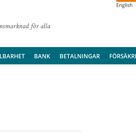
English
ansmarknad för alla
LBARHET
BANK
BETALNINGAR
FÖRSÄKR