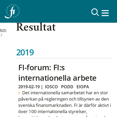
Resultat
Hem
2019
FI-forum: FI:s
internationella arbete
2019-02-19
|
IOSCO
PODD
EIOPA
Det internationella samarbetet har en stor
påverkan på regleringen och tillsynen av den
svenska finansmarknaden. FI är därför aktivt i
över 100 internationella styrelser,