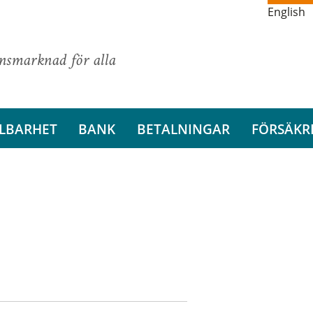
English
ansmarknad för alla
LBARHET
BANK
BETALNINGAR
FÖRSÄKR