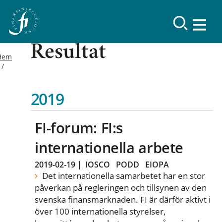
Resultat
Hem
2019
FI-forum: FI:s
internationella arbete
2019-02-19
|
IOSCO
PODD
EIOPA
Det internationella samarbetet har en stor
påverkan på regleringen och tillsynen av den
svenska finansmarknaden. FI är därför aktivt i
över 100 internationella styrelser,