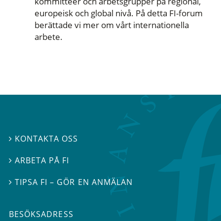
kommittéer och arbetsgrupper på regional,
europeisk och global nivå. På detta FI-forum
berättade vi mer om vårt internationella
arbete.
KONTAKTA OSS

ARBETA PÅ FI

TIPSA FI – GÖR EN ANMÄLAN

BESÖKSADRESS