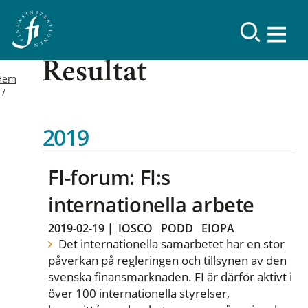
Resultat
Hem
2019
FI-forum: FI:s
internationella arbete
2019-02-19
|
IOSCO
PODD
EIOPA
Det internationella samarbetet har en stor
påverkan på regleringen och tillsynen av den
svenska finansmarknaden. FI är därför aktivt i
över 100 internationella styrelser,