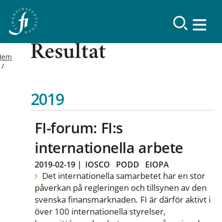
Resultat
Hem
2019
FI-forum: FI:s
internationella arbete
2019-02-19
|
IOSCO
PODD
EIOPA
Det internationella samarbetet har en stor
påverkan på regleringen och tillsynen av den
svenska finansmarknaden. FI är därför aktivt i
över 100 internationella styrelser,