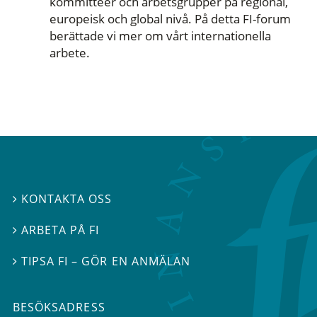
kommittéer och arbetsgrupper på regional,
europeisk och global nivå. På detta FI-forum
berättade vi mer om vårt internationella
arbete.
KONTAKTA OSS

ARBETA PÅ FI

TIPSA FI – GÖR EN ANMÄLAN

BESÖKSADRESS