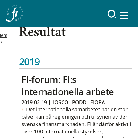
Resultat
Hem
2019
FI-forum: FI:s
internationella arbete
2019-02-19
|
IOSCO
PODD
EIOPA
Det internationella samarbetet har en stor
påverkan på regleringen och tillsynen av den
svenska finansmarknaden. FI är därför aktivt i
över 100 internationella styrelser,