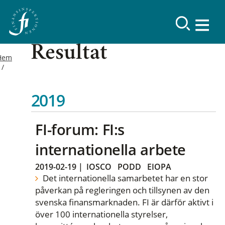
Resultat
Hem
2019
FI-forum: FI:s
internationella arbete
2019-02-19
|
IOSCO
PODD
EIOPA
Det internationella samarbetet har en stor
påverkan på regleringen och tillsynen av den
svenska finansmarknaden. FI är därför aktivt i
över 100 internationella styrelser,